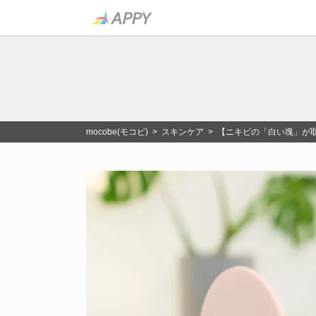
mocobe(モコビ)
>
スキンケア
> 【ニキビの「白い塊」が