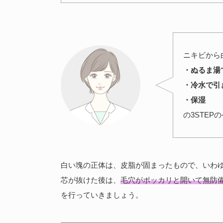
ニキビから
・ぬるま湯
・冷水で引
・保湿
の3STE
白い塊の正体は、皮脂が固まったもので、いわ
芯が抜けた後は、
毛穴がポッカリと開いて無防
を行っていきましょう。