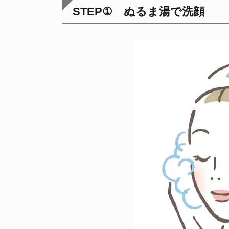
STEP① ぬるま湯で洗顔