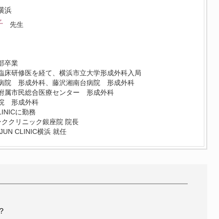
C横浜
子
先生
部卒業
臨床研修医を経て、横浜市立大学形成外科入局
病院 形成外科、藤沢湘南台病院 形成外科
附属市民総合医療センター 形成外科
院 形成外科
CLINICに勤務
サンククリニック銀座院 院長
UN CLINIC横浜 就任
？