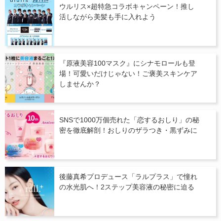
ウルリス×超特急コラボキャンペーン！推し
活しながら美髪も手に入れよう
『原液美容100マスク』にシナモロールも登
場！可愛いだけじゃない！ご褒美スキンケア
しませんか？
SNSで1000万個売れた「恋するおしり」の秘
密を徹底解剖！おしりのザラつき・黒ずみに
後藤真希プロデュース「ラルプラス」で憧れ
の水光肌へ！2ステップ美容液の秘密に迫る