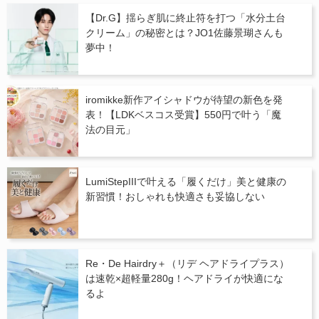
【Dr.G】揺らぎ肌に終止符を打つ「水分土台
クリーム」の秘密とは？JO1佐藤景瑚さんも
夢中！
iromikke新作アイシャドウが待望の新色を発
表！【LDKベスコス受賞】550円で叶う「魔
法の目元」
LumiStepIIIで叶える「履くだけ」美と健康の
新習慣！おしゃれも快適さも妥協しない
Re・De Hairdry＋（リデ ヘアドライプラス）
は速乾×超軽量280g！ヘアドライが快適にな
るよ