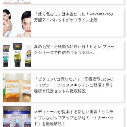
「捨て色なし」は本当だった！wakemakeの
万能アイパレットがオフライン上陸
夏の毛穴・角栓悩みに終止符！ビオレ ブラッ
クシリーズで自信のつるつる肌へ
「ビタミンCは意味ない？」高吸収型Lypo-C
（リポシー）がコスメキッチンに登場！輝く
秘密と限定セットを徹底解説
メディヒールが提案する新しい美容！サステ
ナブルなポップアップと話題の『トナーパッ
ド』を徹底解説！