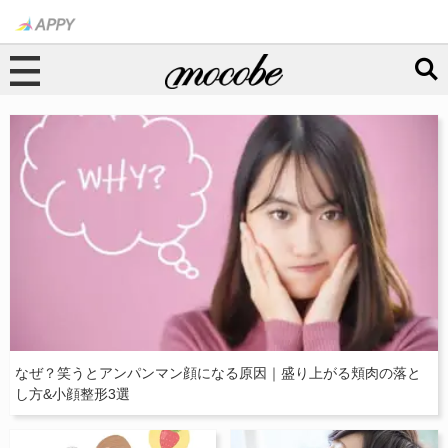
なぜ？笑うとアンパンマン顔になる原因｜盛り上がる頬肉の落と
し方&小顔整形3選