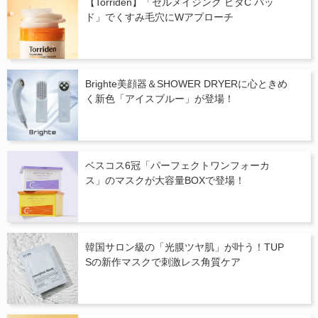
【Torriden】「セルメイジング ビタC パッ
ド」でくすみ毛穴にWアプローチ
Brighte美顔器＆SHOWER DRYERに心ときめ
く新色「アイスブルー」が登場！
ベスコス6冠「パーフェクトワンフォーカ
ス」のマスクが大容量BOXで登場！
韓国サロン級の「光膜ツヤ肌」が叶う！TUP
Sの新作マスクで刺激レス角質ケア