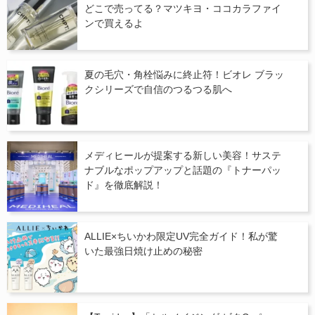
どこで売ってる？マツキヨ・ココカラファイ
ンで買えるよ
夏の毛穴・角栓悩みに終止符！ビオレ ブラッ
クシリーズで自信のつるつる肌へ
メディヒールが提案する新しい美容！サステ
ナブルなポップアップと話題の『トナーパッ
ド』を徹底解説！
ALLIE×ちいかわ限定UV完全ガイド！私が驚
いた最強日焼け止めの秘密