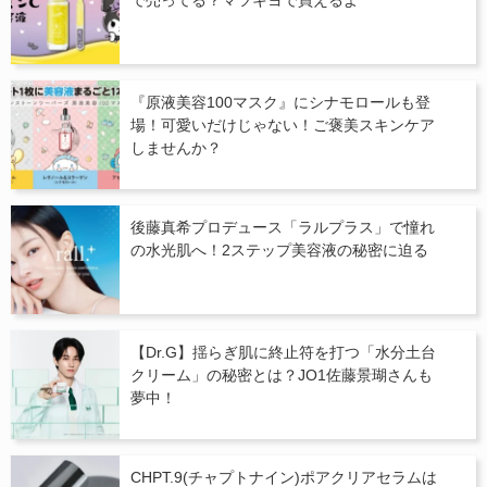
で売ってる？マツキヨで買えるよ
『原液美容100マスク』にシナモロールも登
場！可愛いだけじゃない！ご褒美スキンケア
しませんか？
後藤真希プロデュース「ラルプラス」で憧れ
の水光肌へ！2ステップ美容液の秘密に迫る
【Dr.G】揺らぎ肌に終止符を打つ「水分土台
クリーム」の秘密とは？JO1佐藤景瑚さんも
夢中！
CHPT.9(チャプトナイン)ポアクリアセラムは