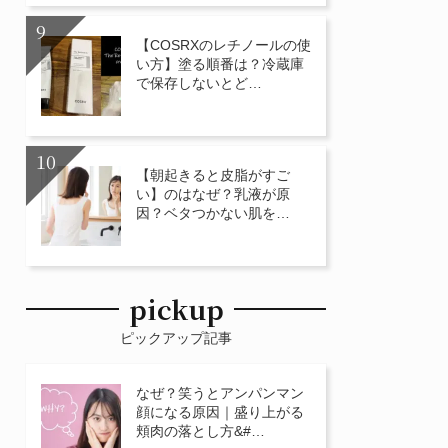
【COSRXのレチノールの使
い方】塗る順番は？冷蔵庫
で保存しないとど…
【朝起きると皮脂がすご
い】のはなぜ？乳液が原
因？ベタつかない肌を…
pickup
ピックアップ記事
なぜ？笑うとアンパンマン
顔になる原因｜盛り上がる
頬肉の落とし方&#…