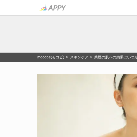
mocobe(モコビ)
>
スキンケア
> 禁煙の肌への効果はいつ