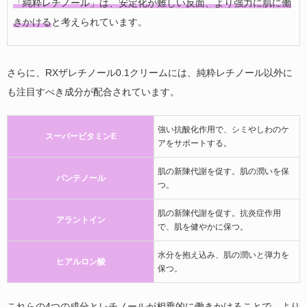
「純粋レチノール」は、安定化が難しい反面、より強力に肌に働
きかける
と考えられています。
さらに、RXザレチノール0.1クリームには、純粋レチノール以外に
も注目すべき成分が配合されています。
強い抗酸化作用で、シミやしわのケ
スーパービタミンE
アをサポートする。
肌の新陳代謝を促す。肌の潤いを保
パンテノール
つ。
肌の新陳代謝を促す。抗炎症作用
アラントイン
で、肌を健やかに保つ。
水分を抱え込み、肌の潤いと弾力を
ヒアルロン酸
保つ。
これらの4つの成分とレチノールが相乗的に働きかけることで、より