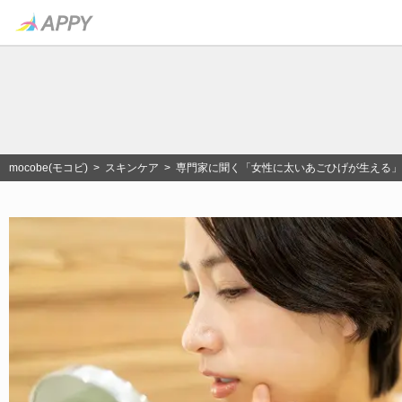
mocobe(モコビ)
>
スキンケア
> 専門家に聞く「女性に太いあごひげが生える