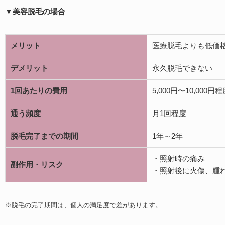
▼美容脱毛の場合
メリット
医療脱毛よりも低価
デメリット
永久脱毛できない
1回あたりの費用
5,000円〜10,000円
通う頻度
月1回程度
脱毛完了までの期間
1年～2年
・照射時の痛み
副作用・リスク
・照射後に火傷、腫
※脱毛の完了期間は、個人の満足度で差があります。