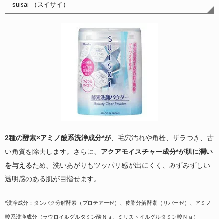
suisai （スイサイ）
2種の酵素×アミノ酸系洗浄成分*が
、毛穴汚れや角栓、ザラつき、古
い角質を除去します。さらに、
アクアモイスチャー成分*が肌に潤い
を与える
ため、洗いあがりもツッパリ感が出にくく、みずみずしい
透明感のある肌が目指せます。
*洗浄成分：タンパク分解酵素（プロテアーゼ）、皮脂分解酵素（リパーゼ）、アミノ
酸系洗浄成分（ラウロイルグルタミン酸Ｎａ、ミリストイルグルタミン酸Ｎａ）