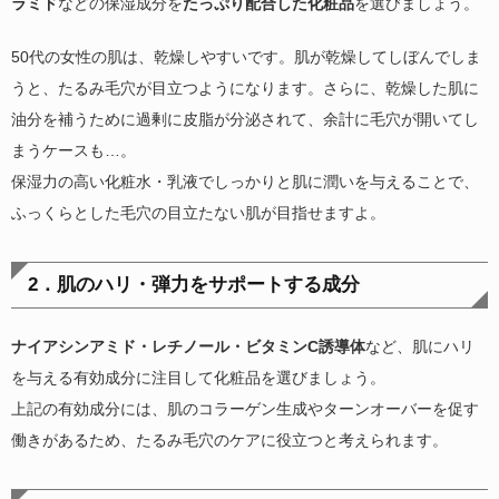
ラミド
などの保湿成分を
たっぷり配合した化粧品
を選びましょう。
50代の女性の肌は、乾燥しやすいです。肌が乾燥してしぼんでしま
うと、たるみ毛穴が目立つようになります。さらに、乾燥した肌に
油分を補うために過剰に皮脂が分泌されて、余計に毛穴が開いてし
まうケースも…。
保湿力の高い化粧水・乳液でしっかりと肌に潤いを与えることで、
ふっくらとした毛穴の目立たない肌が目指せますよ。
2．肌のハリ・弾力をサポートする成分
ナイアシンアミド・レチノール・ビタミンC誘導体
など、肌にハリ
を与える有効成分に注目して化粧品を選びましょう。
上記の有効成分には、肌のコラーゲン生成やターンオーバーを促す
働きがあるため、たるみ毛穴のケアに役立つと考えられます。