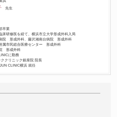
C横浜
子
先生
部卒業
臨床研修医を経て、横浜市立大学形成外科入局
病院 形成外科、藤沢湘南台病院 形成外科
附属市民総合医療センター 形成外科
院 形成外科
CLINICに勤務
サンククリニック銀座院 院長
UN CLINIC横浜 就任