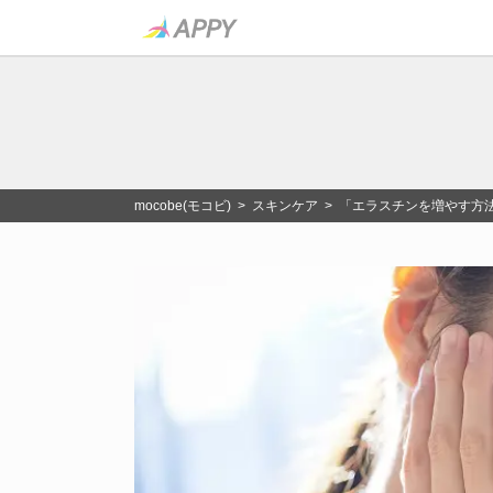
mocobe(モコビ)
>
スキンケア
> 「エラスチンを増やす方