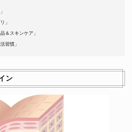
品」
プリ」
粧品＆スキンケア」
生活習慣」
イン