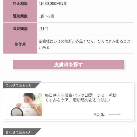
料金相場
1回30,000円程度
通院回数
1回〜2回
通院間隔
月1回
治療後にシミの箇所が赤黒くなり、ひりつきが出ること
副作用
がある
皮膚科を探す
合わせて読みたい
毎日使える美白パック10選｜シミ・乾燥
くすみをケア、透明感のある白肌に♪
MORE
合わせて読みたい