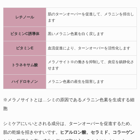
肌のターンオーバーを促進して、メラニンを排出し
レチノール
ます
ビタミンC誘導体
黒いメラニン色素を白く戻します
ビタミンE
血流促進により、ターンオーバーを活性化します
メラノサイト※の働きを抑制して、炎症を鎮静化さ
トラネキサム酸
せます
ハイドロキノン
メラニン色素の産生を阻害します
※メラノサイトとは…シミの原因であるメラニン色素を生成する細
胞
シミケアにいいとされる成分は、ターンオーバーを促進するため、
肌の乾燥を招きやすいです。
ヒアルロン酸、セラミド、コラーゲン