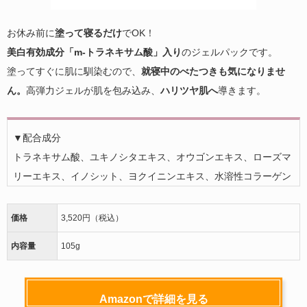
お休み前に
塗って寝るだけ
でOK！
美白有効成分「m-トラネキサム酸」入り
のジェルパックです。
塗ってすぐに肌に馴染むので、
就寝中のべたつきも気になりませ
ん。
高弾力ジェルが肌を包み込み、
ハリツヤ肌へ
導きます。
▼配合成分
トラネキサム酸、ユキノシタエキス、オウゴンエキス、ローズマ
リーエキス、イノシット、ヨクイニンエキス、水溶性コラーゲン
価格
3,520円（税込）
内容量
105g
Amazonで詳細を見る