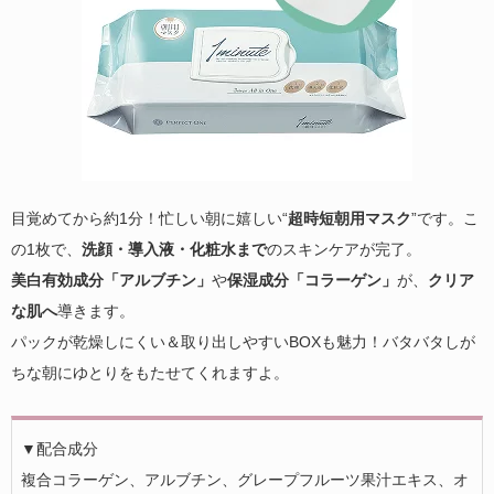
目覚めてから約1分！忙しい朝に嬉しい“
超時短朝用マスク
”です。こ
の1枚で、
洗顔・導入液・化粧水まで
のスキンケアが完了。
美白有効成分「アルブチン」
や
保湿成分「コラーゲン」
が、
クリア
な肌へ
導きます。
パックが乾燥しにくい＆取り出しやすいBOXも魅力！バタバタしが
ちな朝にゆとりをもたせてくれますよ。
▼配合成分
複合コラーゲン、アルブチン、グレープフルーツ果汁エキス、オ