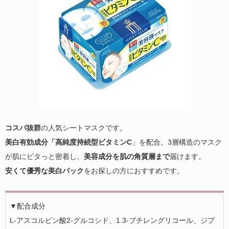
コスパ抜群
の人気シートマスクです。
美白有効成分「高純度持続型ビタミンC
」を配合。3層構造のマスク
が肌にピタっと密着し、
美容成分を肌の角質層まで
届けます。
安くて優秀な美白パック
をお探しの方におすすめです。
▼配合成分
L-アスコルビン酸2-グルコシド、1.3-ブチレングリコール、ジプ