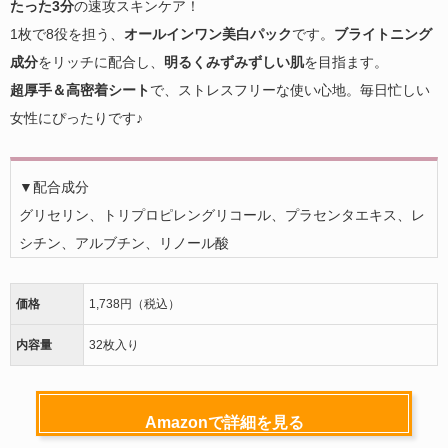
たった3分
の速攻スキンケア！
1枚で8役を担う、
オールインワン美白パック
です。
ブライトニング
成分
をリッチに配合し、
明るくみずみずしい肌
を目指ます。
超厚手＆高密着シート
で、ストレスフリーな使い心地。毎日忙しい
女性にぴったりです♪
▼配合成分
グリセリン、トリプロピレングリコール、プラセンタエキス、レ
シチン、アルブチン、リノール酸
価格
1,738円（税込）
内容量
32枚入り
Amazonで詳細を見る