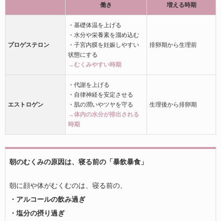
働き
増える時期
・基礎体温を上げる
・水分や栄養素を溜め込む
プロゲステロン
・子宮内膜を妊娠しやすい
排卵期から生理前
状態にする
→むくみやすい時期
・代謝を上げる
・自律神経を安定させる
エストロゲン
・肌の潤いやツヤを守る
生理後から排卵期
→体内の水分が排出される
時期
朝のむくみの原因は、寝る前の「暴飲暴食」
朝に顔や体がむくむのは、寝る前の、
・アルコールの飲み過ぎ
・塩分の摂り過ぎ