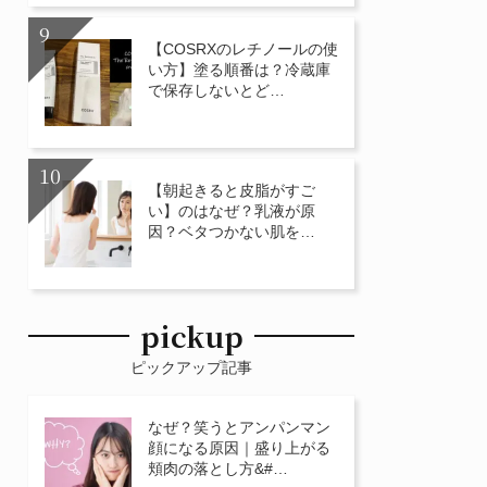
【COSRXのレチノールの使
い方】塗る順番は？冷蔵庫
で保存しないとど…
【朝起きると皮脂がすご
い】のはなぜ？乳液が原
因？ベタつかない肌を…
pickup
ピックアップ記事
なぜ？笑うとアンパンマン
顔になる原因｜盛り上がる
頬肉の落とし方&#…