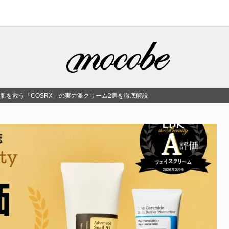
感肌を救う「COSRX」の実力派クリーム2選を徹底解説