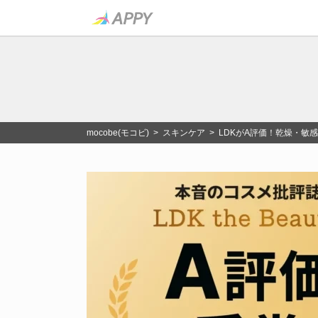
mocobe(モコビ)
>
スキンケア
> LDKがA評価！乾燥・敏