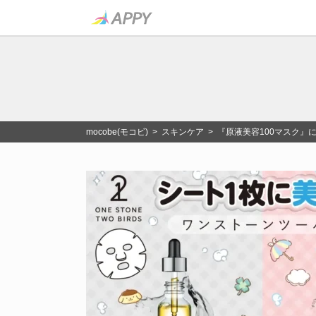
mocobe(モコビ)
>
スキンケア
> 『原液美容100マスク