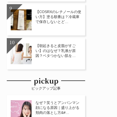
【COSRXのレチノールの使
い方】塗る順番は？冷蔵庫
で保存しないとど…
【朝起きると皮脂がすご
い】のはなぜ？乳液が原
因？ベタつかない肌を…
pickup
ピックアップ記事
なぜ？笑うとアンパンマン
顔になる原因｜盛り上がる
頬肉の落とし方&#…