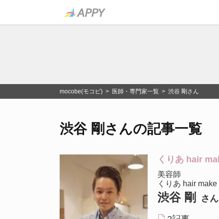
mocobe(モコビ)
>
医師・専門家一覧
> 渋谷 剛さん
渋谷 剛さんの記事一覧
くりあ hair ma
美容師
くりあ hair mak
渋谷 剛
さん