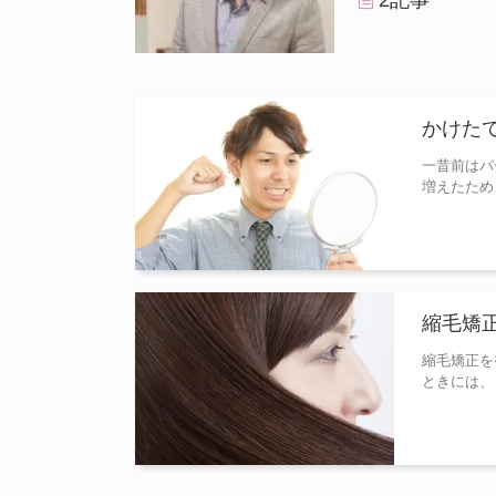
2記事
かけた
一昔前はパ
増えたため
縮毛矯
縮毛矯正を
ときには、