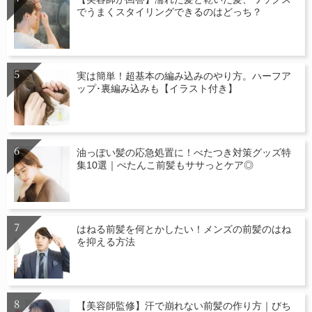
でうまくスタイリングできるのはどっち？
実は簡単！超基本の編み込みのやり方。ハーフア
ップ･裏編み込みも【イラスト付き】
油っぽい髪の応急処置に！べたつき対策グッズ特
集10選｜ぺたんこ前髪もササっとケア◎
はねる前髪を何とかしたい！メンズの前髪のはね
を抑える方法
【美容師監修】汗で崩れない前髪の作り方｜びち