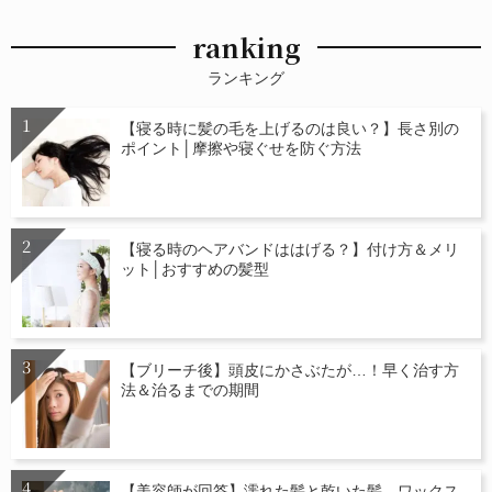
ranking
ランキング
【寝る時に髪の毛を上げるのは良い？】長さ別の
ポイント│摩擦や寝ぐせを防ぐ方法
【寝る時のヘアバンドははげる？】付け方＆メリ
ット│おすすめの髪型
【ブリーチ後】頭皮にかさぶたが…！早く治す方
法＆治るまでの期間
【美容師が回答】濡れた髪と乾いた髪、ワックス