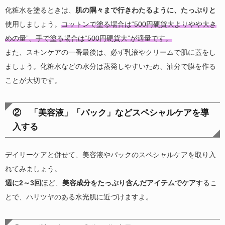
化粧水を塗るときは、
肌の隅々まで行きわたるように、たっぷりと
使用しましょう。
コットンで塗る場合は“500円硬貨大よりやや大き
めの量”、手で塗る場合は“500円硬貨大”が適量です。
また、スキンケアの一番最後は、必ず乳液やクリームで肌に蓋をし
ましょう。化粧水などの水分は蒸発しやすいため、油分で膜を作る
ことが大切です。
② 「美容液」「パック」などスペシャルケアを導
入する
デイリーケアと併せて、美容液やパックのスペシャルケアを取り入
れてみましょう。
週に2～3回
ほど、
美容成分をたっぷり含んだアイテムでケア
するこ
とで、ハリツヤのある水光肌に近づけますよ。