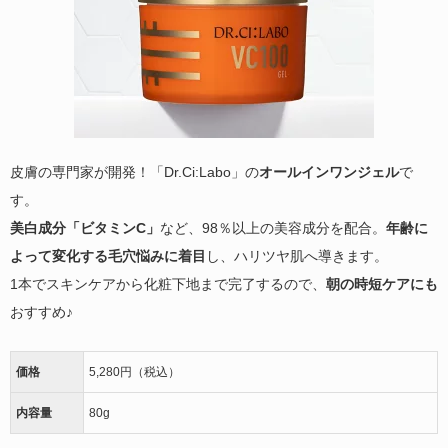
皮膚の専門家が開発！「Dr.Ci:Labo」の
オールインワンジェル
で
す。
美白成分「ビタミンC」
など、98％以上の美容成分を配合。
年齢に
よって変化する毛穴悩みに着目
し、ハリツヤ肌へ導きます。
1本でスキンケアから化粧下地まで完了するので、
朝の時短ケアにも
おすすめ♪
価格
5,280円（税込）
内容量
80g