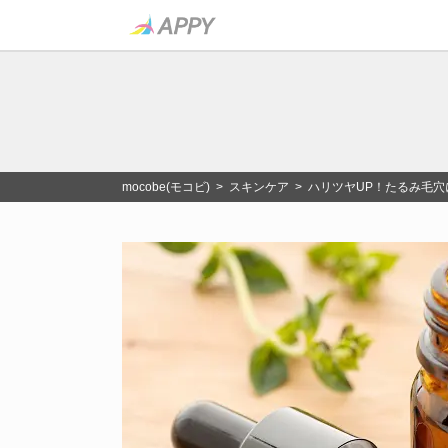
mocobe(モコビ)
>
スキンケア
> ハリツヤUP！たるみ毛