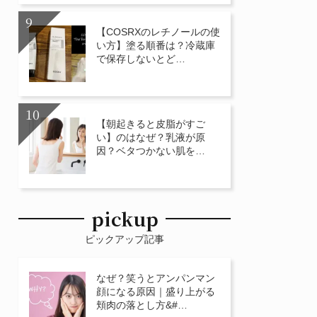
【COSRXのレチノールの使
い方】塗る順番は？冷蔵庫
で保存しないとど…
【朝起きると皮脂がすご
い】のはなぜ？乳液が原
因？ベタつかない肌を…
pickup
ピックアップ記事
なぜ？笑うとアンパンマン
顔になる原因｜盛り上がる
頬肉の落とし方&#…