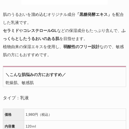
肌のうるおいを溜め込むオリジナル成分
「黒糖発酵エキス」
を配合
した乳液です。
セラミド
や
コレステロールGL
などの保湿成分もたっぷり含んで、
ふ
っくらとしたうるおいのある肌
を目指せます。
植物由来の保湿エキスを使用し、
弱酸性のフリー設計
なので、敏感
肌の方にもおすすめです。
＼こんな肌悩みの方におすすめ／
乾燥肌、敏感肌
タイプ：乳液
価格
1,980円（税込）
内容量
120ｍl