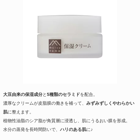
大豆由来の保湿成分
と
5種類のセラミド
を配合。
濃厚なクリームが皮脂膜の働きを補って、
みずみずしくやわらかい
肌
に整えます。
植物性油脂のシア脂が角質層に浸透し、肌にうるおい膜を形成。
水分の蒸発を長時間防いで、
ハリのある肌
に
♪