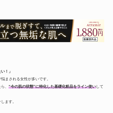
たい！」
が悩まされる女性が多いです。
たら、
“今の肌の状態”に特化した基礎化粧品をライン使い
して
介します。