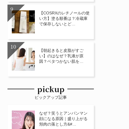
【COSRXのレチノールの使
い方】塗る順番は？冷蔵庫
で保存しないとど…
【朝起きると皮脂がすご
い】のはなぜ？乳液が原
因？ベタつかない肌を…
pickup
ピックアップ記事
なぜ？笑うとアンパンマン
顔になる原因｜盛り上がる
頬肉の落とし方&#…