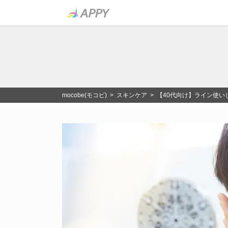
mocobe(モコビ)
>
スキンケア
> 【40代向け】ライン使