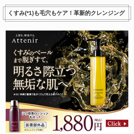
くすみ(*1)も毛穴もケア！革新的クレンジング
ホワイトケア ローション
日本酒の化粧水 高保湿
1,540円
924円
参考価格：
参考価格：
商品を見る
商品を見る