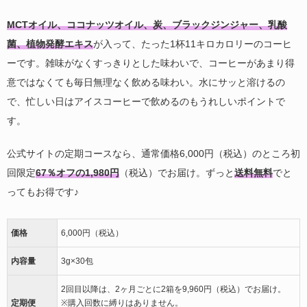
MCTオイル、ココナッツオイル、炭、ブラックジンジャー、乳酸
菌、植物発酵エキス
が入って、たった1杯11キロカロリーのコーヒ
ーです。雑味がなくすっきりとした味わいで、コーヒーがあまり得
意ではなくても毎日無理なく飲める味わい。水にサッと溶けるの
で、忙しい日はアイスコーヒーで飲めるのもうれしいポイントで
す。
公式サイトの定期コースなら、通常価格6,000円（税込）のところ初
回限定
67％オフの1,980円
（税込）でお届け。ずっと
送料無料
でと
ってもお得です♪
価格
6,000円（税込）
内容量
3g×30包
2回目以降は、2ヶ月ごとに2箱を9,960円（税込）でお届け。
定期便
※購入回数に縛りはありません。