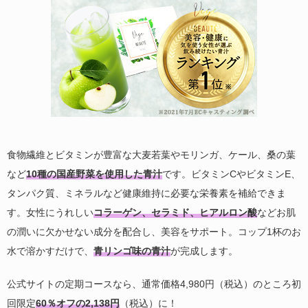
食物繊維とビタミンが豊富な大麦若葉やモリンガ、ケール、桑の葉
など
10種の国産野菜を使用した青汁
です。ビタミンCやビタミンE、
タンパク質、ミネラルなど健康維持に必要な栄養素を補給できま
す。女性にうれしい
コラーゲン、セラミド、ヒアルロン酸
などお肌
の潤いに欠かせない成分を配合し、美容をサポート。コップ1杯のお
水で溶かすだけで、
青リンゴ味の青汁
が完成します。
公式サイトの定期コースなら、通常価格4,980円（税込）のところ初
回限定
60％オフの2,138円
（税込）に！