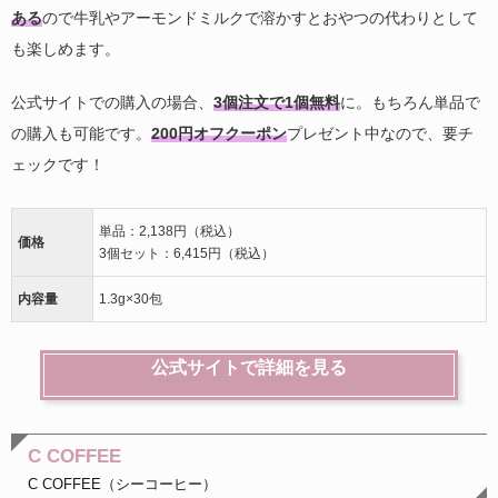
ある
ので牛乳やアーモンドミルクで溶かすとおやつの代わりとして
も楽しめます。
公式サイトでの購入の場合、
3個注文で1個無料
に。もちろん単品で
の購入も可能です。
200円オフクーポン
プレゼント中なので、要チ
ェックです！
単品：2,138円（税込）
価格
3個セット：6,415円（税込）
内容量
1.3g×30包
公式サイトで詳細を見る
C COFFEE
C COFFEE（シーコーヒー）