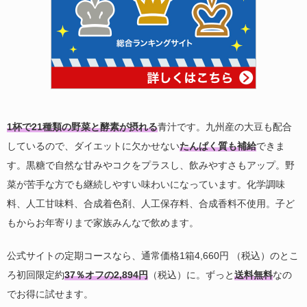
1杯で21種類の野菜と酵素が摂れる
青汁です。九州産の大豆も配合
しているので、ダイエットに欠かせない
たんぱく質も補給
できま
す。黒糖で自然な甘みやコクをプラスし、飲みやすさもアップ。野
菜が苦手な方でも継続しやすい味わいになっています。化学調味
料、人工甘味料、合成着色剤、人工保存料、合成香料不使用。子ど
もからお年寄りまで家族みんなで飲めます。
公式サイトの定期コースなら、通常価格1箱4,660円 （税込）のとこ
ろ初回限定約
37％オフの2,894円
（税込）に。ずっと
送料無料
なの
でお得に試せます。