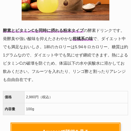
酵素とビタミンCを同時に摂れる粉末タイプ
の酵素ドリンクです。
発酵臭や強い酸味を抑えたさわやかな
柑橘系の味
で、ダイエット中
でも満足なおいしさ。1杯のカロリーは5.94キロカロリー、糖質は約
1グラムなので、ダイエット中でも気にせず継続できます。熱による
ビタミンCの破壊を防ぐため、体温以下の水や炭酸水に溶かしてお
飲みください。フルーツを入れたり、リンゴ酢と割ったりアレンジ
も自由自在です。
価格
2,980円（税込）
内容量
100g