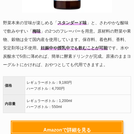
野菜本来の甘味が楽しめる「
スタンダード味
」と、さわやかな酸味
で飲みやすい「
梅味
」の2つのフレーバーを用意。原材料の野菜や果
物、穀物は全て国内産を使用しています。保存料、着色料、香料、
安定剤等は不使用。
妊娠中や授乳中でも飲むことが可能
です。水や
炭酸水で5倍に薄めれば、簡単に酵素ドリンクが完成。原液のままヨ
ーグルトにかければ、おやつとしても代用できますよ。
レギュラーボトル：9,180円
価格
ハーフボトル：4,700円
レギュラーボトル：1,200ml
内容量
ハーフボトル：550ml
Amazonで詳細を見る