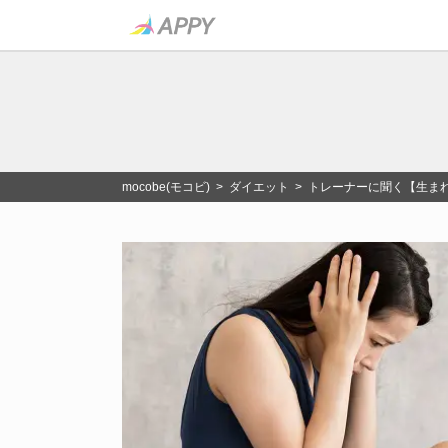
mocobe(モコビ)
>
ダイエット
> トレーナーに聞く【生ま