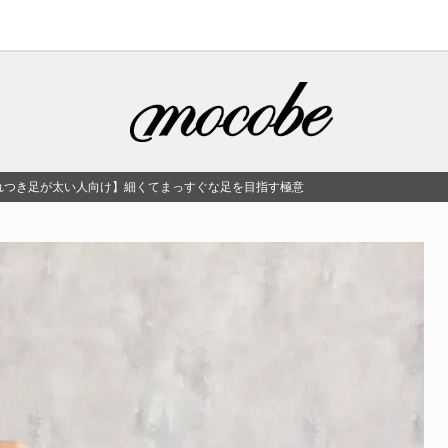
れつき足が太い人向け】細くてまっすぐな足を目指す極意