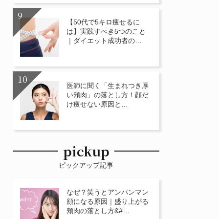
【50代で5キロ痩せるに
は】実践すべき5つのこと
｜ダイエット成功者の…
医師に聞く「生まれつき厚
い頬肉」の落とし方！顔だ
け痩せない原因と…
pickup
ピックアップ記事
なぜ？笑うとアンパンマン
顔になる原因｜盛り上がる
頬肉の落とし方&#…