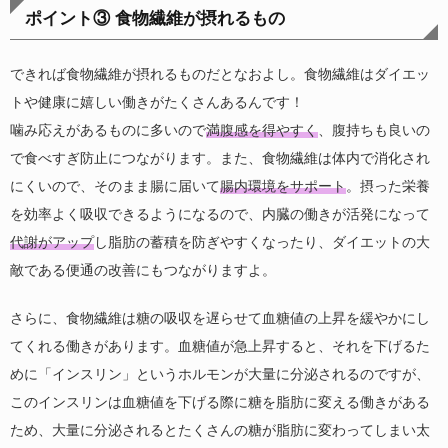
ポイント③ 食物繊維が摂れるもの
できれば食物繊維が摂れるものだとなおよし。食物繊維はダイエッ
トや健康に嬉しい働きがたくさんあるんです！
噛み応えがあるものに多いので
満腹感を得やすく
、腹持ちも良いの
で食べすぎ防止につながります。また、食物繊維は体内で消化され
にくいので、そのまま腸に届いて
腸内環境をサポート
。摂った栄養
を効率よく吸収できるようになるので、内臓の働きが活発になって
代謝がアップ
し脂肪の蓄積を防ぎやすくなったり、ダイエットの大
敵である便通の改善にもつながりますよ。
さらに、食物繊維は糖の吸収を遅らせて血糖値の上昇を緩やかにし
てくれる働きがあります。血糖値が急上昇すると、それを下げるた
めに「インスリン」というホルモンが大量に分泌されるのですが、
このインスリンは血糖値を下げる際に糖を脂肪に変える働きがある
ため、大量に分泌されるとたくさんの糖が脂肪に変わってしまい太