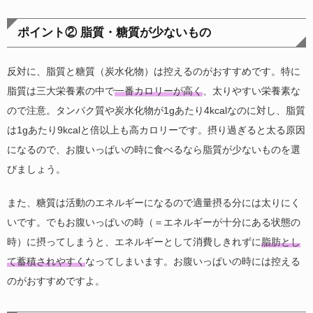
ポイント② 脂質・糖質が少ないもの
反対に、脂質と糖質（炭水化物）は控えるのがおすすめです。特に
脂質は三大栄養素の中で
一番カロリーが高く
、太りやすい栄養素な
ので注意。タンパク質や炭水化物が1gあたり4kcalなのに対し、脂質
は1gあたり9kcalと倍以上も高カロリーです。摂り過ぎると太る原因
になるので、お腹いっぱいの時に食べるなら脂質が少ないものを選
びましょう。
また、糖質は活動のエネルギーになるので適量摂る分には太りにく
いです。でもお腹いっぱいの時（＝エネルギーが十分にある状態の
時）に摂ってしまうと、エネルギーとして消費しきれずに
脂肪とし
て蓄積されやすく
なってしまいます。お腹いっぱいの時には控える
のがおすすめですよ。