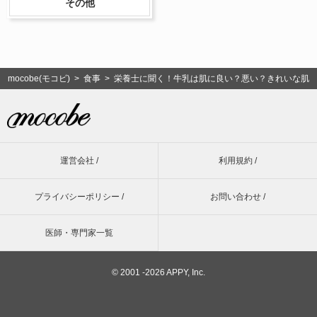
その他
mocobe(モコビ)
>
食事
> 栄養士に聞く！牛乳は肌に良い？悪い？きれいな肌
運営会社 /
利用規約 /
プライバシーポリシー /
お問い合わせ /
医師・専門家一覧
©
2001 -2026 APPY, Inc.