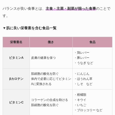
バランスが良い食事とは、
主食・主菜・副菜が揃った食事
のことで
す。
▼肌に良い栄養素を含む食品一覧
栄養素名
働き
食品
・鶏レバー
ビタミンA
皮膚の健康を保つ
・豚レバー
・うなぎ など
肌細胞の酸化を防ぐ
・にんじん
βカロテン
体内で必要に応じてビタミン
・ほうれん草
Aに変換される
・しそ など
・柑橘類
コラーゲンの合成を助ける
・キウイ
ビタミンC
肌細胞の酸化を防ぐ
・いちご
・ブロッコリー など