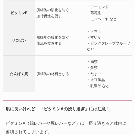
・アーモンド
肌細胞の酸化を防ぐ
ビタミンE
・落花生
血行促進を促す
・モロヘイヤ など
・トマト
肌細胞の酸化を防ぐ
・すいか
リコピン
血流を改善する
・ピンクグレープフルーツ
など
・肉類
・魚類
たんぱく質
肌細胞の材料となる
・たまご
・大豆製品
・乳製品 など
肌に良いけれど…「ビタミンAの摂り過ぎ」には注意！
ビタミンA（鶏レバーや豚レバーなど）は、摂り過ぎると体内に
蓄積されてしまいます。