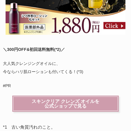
＼300円OFF&初回送料無料(
*2)
／
大人気クレンジングオイルに、
今ならハリ肌ローションも付いてくる！(*3)
#PR
スキンクリア クレンズ オイルを
公式ショップで見る
*1 古い角質汚れのこと。