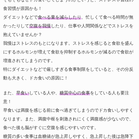
食習慣が原因かも！
ダイエットなどで
食べる量を減らしたり
、忙しくて食べる時間が無
かったりして
空腹を我慢
したり、仕事や人間関係などでストレスを
抱えていませんか？
我慢はストレスのもとになります。ストレスを感じると食欲を盛ん
にするホルモンが増えて食欲を抑制するホルモンが減るので食欲が
増進されてしまうのです。
特にダイエットなどで厳しすぎる食事制限をしていると、その分反
動も大きく、ドカ食いの原因に！
また、
早食い
している人や、
糖質中心の食事
をしている人も要注
意！
早食いは満腹を感じる前に食べ過ぎてしまうのでドカ食いしやすく
なります。また、満腹中枢を刺激されにくく満腹感が少ないので、
食べた後も脳がすぐに空腹を感じやすいのです。
糖質の多い食事は血糖値が急上昇しやすく、急上昇した後は急降下