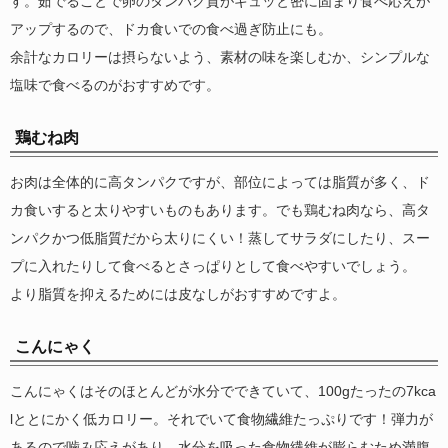
す。茹でることで卵のタンパク質がギュッと密に固まり食べ応えが
アップするので、ドカ食いでの食べ過ぎ防止にも。
余計なカロリーは摂らないよう、素材の味を楽しむか、シンプルな
塩味で食べるのがおすすめです。
鶏むね肉
お肉は全体的に高タンパクですが、部位によっては脂質が多く、ド
カ食いすると太りやすいものもあります。でも鶏むね肉なら、高タ
ンパクかつ低脂質だから太りにくい！蒸してサラダにしたり、スー
プに入れたりして食べるとさっぱりとして食べやすいでしょう。
より脂質を抑えるためには皮なしがおすすめですよ。
こんにゃく
こんにゃくはそのほとんどが水分でできていて、100gたったの7kca
lととにかく低カロリー。それでいて食物繊維たっぷりです！弾力が
あるので噛み応えがあり、水分を吸った食物繊維が膨らむため満腹