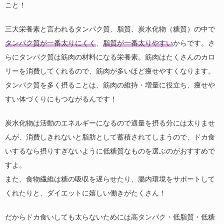
こと！
三大栄養素と言われるタンパク質、脂質、炭水化物（糖質）の中で
タンパク質が一番太りにくく
、
脂質が一番太りやすい
からです。さ
らにタンパク質は筋肉の材料になる栄養素。筋肉はたくさんのカロ
リーを消費してくれるので、筋肉が多いほど痩せやすくなります。
タンパク質を多く摂ることは、筋肉の維持・増量に役立ち、痩せや
すい体づくりにもつながるんです！
炭水化物は活動のエネルギーになるので適量を摂る分には太りませ
んが、消費しきれないと脂肪として蓄積されてしまうので、ドカ食
いするなら摂りすぎないように低糖質なものを選ぶのがおすすめで
すよ。
また、食物繊維は糖の吸収を遅らせたり、腸内環境をサポートして
くれたりと、ダイエットに嬉しい働きがたくさん！
だからドカ食いしても太らないためには高タンパク・低脂質・低糖