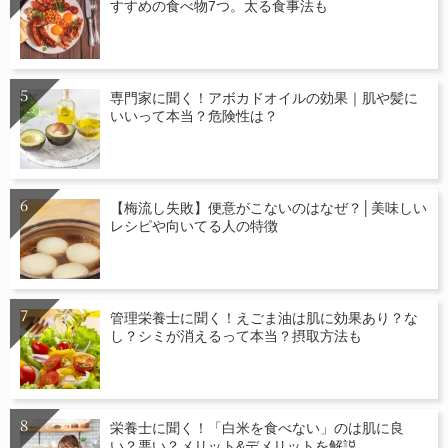
すすめの食べ物7つ。太る食事法も
専門家に聞く！アボカドオイルの効果｜肌や髪に
いいって本当？危険性は？
【梅流し失敗】便意がこないのはなぜ？│美味しい
レシピや向いてる人の特徴
管理栄養士に聞く！えごま油は肌に効果あり？な
し？シミが消えるって本当？摂取方法も
栄養士に聞く！「白米を食べない」のは肌に良
い？悪い？メリット&デメリットを解説