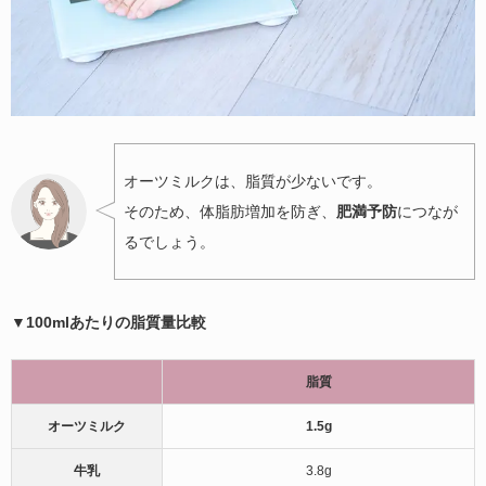
オーツミルクは、脂質が少ないです。
そのため、体脂肪増加を防ぎ、
肥満予防
につなが
るでしょう。
▼100mlあたりの脂質量比較
脂質
オーツミルク
1.5g
牛乳
3.8g