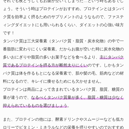
それでも夜どうしてもお腹が空いてしまった…という時もあるでし
ょう。そういう時はプロテインがおすすめ。プロテインとはタンパ
ク質を効率よく摂るためのサプリメントのようなもので、ファステ
ィングダイエットにも用いられるくらい、ダイエットの心強い味方
です！
タンパク質は三大栄養素（タンパク質・脂質・炭水化物）の中で一
番脂肪に変わりにくい栄養素。だからお腹が空いた時に炭水化物の
多いおにぎりや脂質の多いお菓子などを食べるより、
主にタンパク
質であるプロテインを摂る方が断然太りにくい
のです。しかもタン
パク質は体を作るもとになる栄養素で、肌や髪の毛、筋肉などの材
料になるので、キレイに痩せるためにも欠かせません。
プロテインは商品によって含まれているタンパク質、脂質、糖質の
量が違うので、
なるべくタンパク質量が多く、脂質・糖質は少なく
抑えられているものを選びましょう
。
また、プロテインの他には、酵素ドリンクやスムージーなども低カ
ロリーでビタミン・ミネラルなどの栄養を摂りやすいのでおすすめ