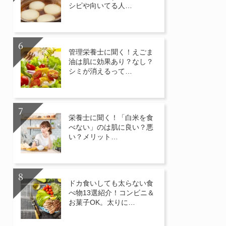
シピや向いてる人…
管理栄養士に聞く！えごま
油は肌に効果あり？なし？
シミが消えるって…
栄養士に聞く！「白米を食
べない」のは肌に良い？悪
い？メリット…
ドカ食いしても太らない食
べ物13選紹介！コンビニ＆
お菓子OK。太りに…