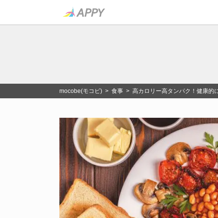
mocobe(モコビ)
>
食事
> 高カロリー高タンパク！健康的