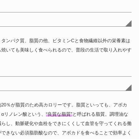
！タンパク質、脂質の他、ビタミンCと食物繊維以外の栄養素は
も焼いても美味しく食べられるので、普段の生活で取り入れやす
20％が脂質のため高カロリーです。脂質といっても、アボカ
αリノレン酸という、
“良質な脂質”
と呼ばれる脂質。調理油な
減らし、動脈硬化や血栓をできにくくして血管を守ってくれる働
ができない必須脂肪酸なので、アボカドを食べることで効率よく