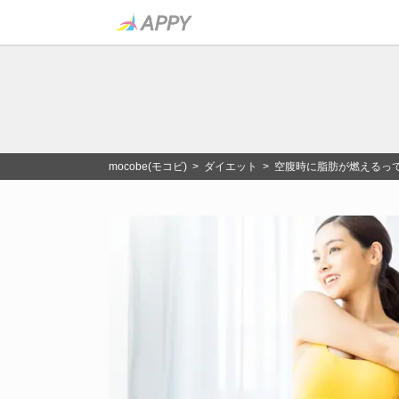
mocobe(モコビ)
>
ダイエット
> 空腹時に脂肪が燃えるっ