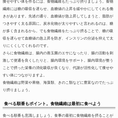
痩せやすい体を作るには、食物繊維もたっぷり摂りましょう。食物
繊維には糖の吸収を遅らせ、血糖値の上昇を緩やかにしてくれる働
きがあります。先述の通り、血糖値が急上昇してしまうと、脂肪が
つきやすく太る原因に。炭水化物が太りやすいと言われるのは、糖
が多く含まれるから。でも食物繊維をたっぷり摂ることで、糖の吸
収を遅らせて血糖値の急上昇を防ぎ、インスリンの分泌を抑えて太
りにくくしてくれるのです。
さらに食物繊維は、腸内の善玉菌のエサになったり、腸の活動を刺
激して便通を良くしたりと、腸内環境をサポート。腸内環境が整う
ことで摂った栄養の消化吸収が良くなり、代謝が活性化して痩せや
すい体につながりますよ。
食物繊維は野菜や果物、海藻類、きのこ類などに豊富なのでたっぷ
り摂りましょう。
食べる順番もポイント。食物繊維は最初に食べよう
食べる順番も意識しましょう。食事の最初に食物繊維を摂ることが