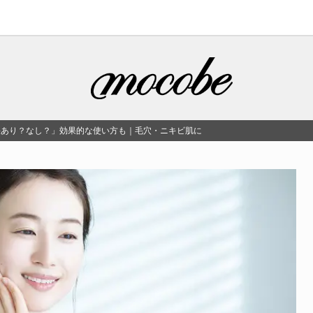
果あり？なし？」効果的な使い方も｜毛穴・ニキビ肌に