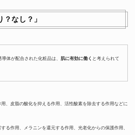
り？なし？」
誘導体が配合された化粧品は、
肌に有効に働く
と考えられて
作用、皮脂の酸化を抑える作用、活性酸素を除去する作用などに
害する作用、メラニンを還元する作用、光老化からの保護作用、