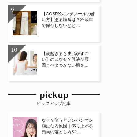
【COSRXのレチノールの使
い方】塗る順番は？冷蔵庫
で保存しないとど…
【朝起きると皮脂がすご
い】のはなぜ？乳液が原
因？ベタつかない肌を…
pickup
ピックアップ記事
なぜ？笑うとアンパンマン
顔になる原因｜盛り上がる
頬肉の落とし方&#…