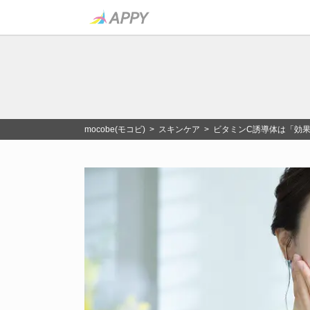
mocobe(モコビ)
>
スキンケア
> ビタミンC誘導体は「効