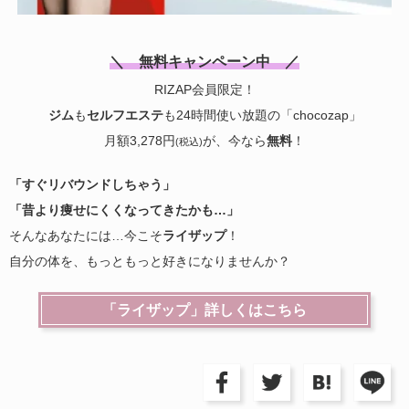
＼ 無料キャンペーン中 ／
RIZAP会員限定！
ジム
も
セルフエステ
も24時間使い放題の「chocozap」
月額3,278円
が、今なら
無料
！
(税込)
「すぐリバウンドしちゃう」
「昔より痩せにくくなってきたかも…」
そんなあなたには…今こそ
ライザップ
！
自分の体を、もっともっと好きになりませんか？
「ライザップ」詳しくはこちら