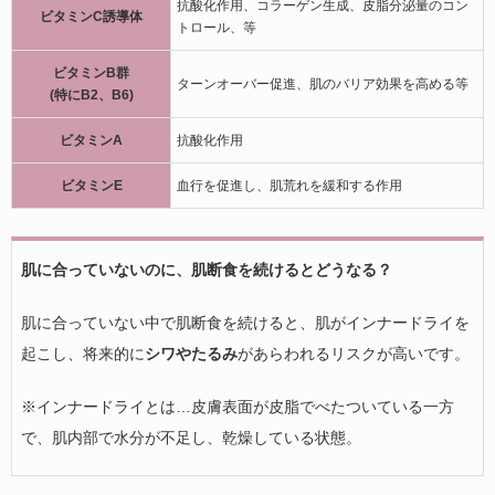
抗酸化作用、コラーゲン生成、皮脂分泌量のコン
ビタミンC誘導体
トロール、等
ビタミンB群
ターンオーバー促進、肌のバリア効果を高める等
(特にB2、B6)
ビタミンA
抗酸化作用
ビタミンE
血行を促進し、肌荒れを緩和する作用
肌に合っていないのに、肌断食を続けるとどうなる？
肌に合っていない中で肌断食を続けると、肌がインナードライを
起こし、将来的に
シワやたるみ
があらわれるリスクが高いです。
※インナードライとは…皮膚表面が皮脂でべたついている一方
で、肌内部で水分が不足し、乾燥している状態。