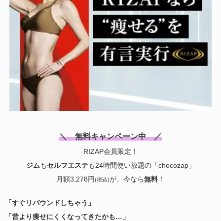
＼ 無料キャンペーン中 ／
RIZAP会員限定！
ジム
も
セルフエステ
も24時間使い放題の「chocozap」
月額3,278円
が、今なら
無料
！
(税込)
「すぐリバウンドしちゃう」
「昔より痩せにくくなってきたかも…」