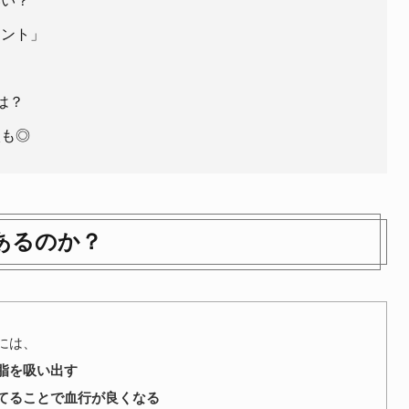
いい？
イント」
は？
談も◎
あるのか？
には、
脂を吸い出す
てることで血行が良くなる