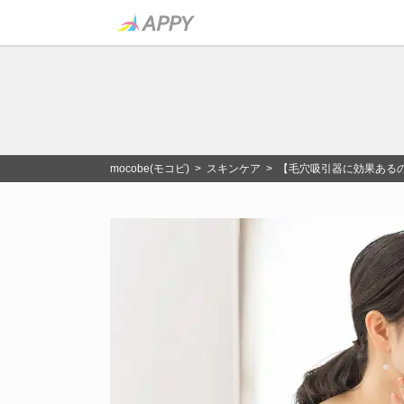
mocobe(モコビ)
>
スキンケア
> 【毛穴吸引器に効果ある