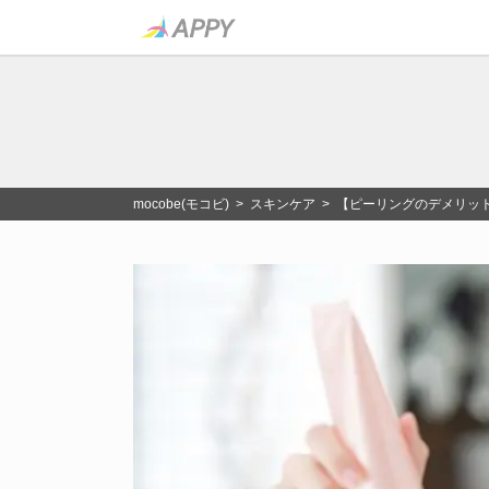
mocobe(モコビ)
>
スキンケア
> 【ピーリングのデメリッ