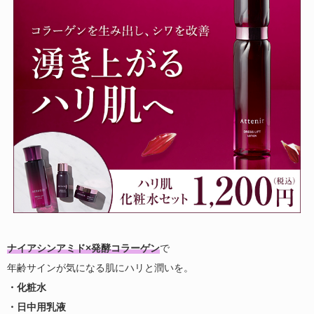
ナイアシンアミド×発酵コラーゲン
で
年齢サインが気になる肌にハリと潤いを。
・化粧水
・日中用乳液