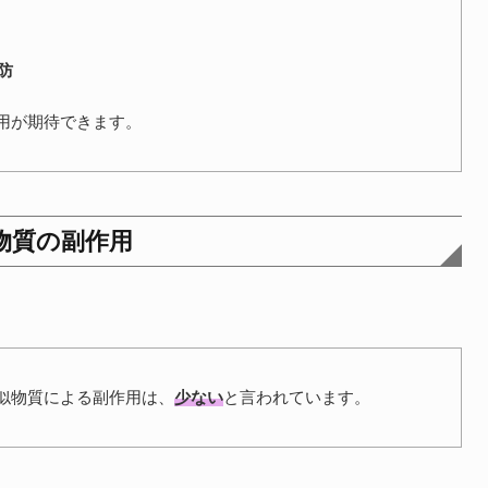
防
用が期待できます。
物質の副作用
似物質による副作用は、
少ない
と言われています。