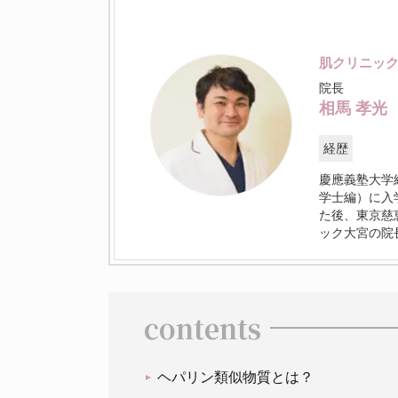
肌クリニッ
院長
相馬 孝光
経歴
慶應義塾大学
学士編）に入
た後、東京慈
ック大宮の院
contents
ヘパリン類似物質とは？