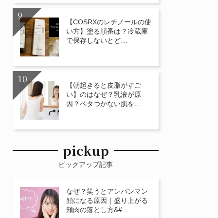
【COSRXのレチノールの使
い方】塗る順番は？冷蔵庫
で保存しないとど…
【朝起きると皮脂がすご
い】のはなぜ？乳液が原
因？ベタつかない肌を…
pickup
ピックアップ記事
なぜ？笑うとアンパンマン
顔になる原因｜盛り上がる
頬肉の落とし方&#…