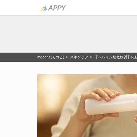
mocobe(モコビ)
>
スキンケア
> 【ヘパリン類似物質】化