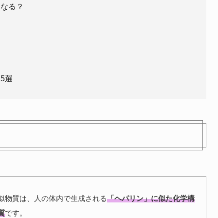
になる？
5選
似物質は、人の体内で生成される
「ヘパリン」に似た化学構
質
です。