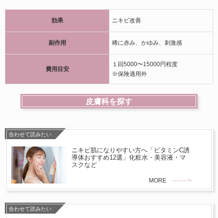
効果
ニキビ改善
副作用
稀に赤み、かゆみ、刺激感
１回5000〜15000円程度
費用目安
※保険適用外
皮膚科を探す
合わせて読みたい
ニキビ肌になりやすい方へ「ビタミンC誘
導体おすすめ12選」化粧水・美容液・マ
スクなど
MORE
合わせて読みたい