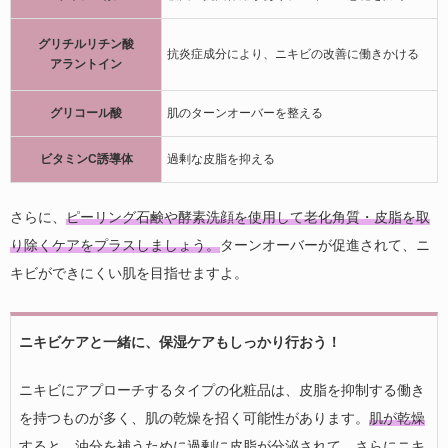
グリチルリチン酸
抗炎症成分により、ニキビの改善に働きかける
アラントイン
グリコール酸
肌のターンオーバーを整える
ビタミンC誘導体
過剰な皮脂を抑える
さらに、
ピーリング石鹸や酵素洗顔を使用して老化角質・皮脂を取
り除くケアをプラスしましょう。
ターンオーバーが促進されて、ニ
キビができにくい肌を目指せますよ。
ニキビケアと一緒に、保湿ケアもしっかり行おう！
ニキビにアプローチするタイプの化粧品は、皮脂を抑制する働き
を持つものが多く、肌の乾燥を招く可能性があります。
肌が乾燥
すると、油分を補うために過剰に皮脂が分泌されて、さらにニキ