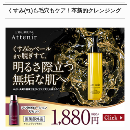
くすみ(*1)も毛穴もケア！革新的クレンジング