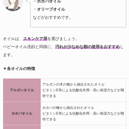
・ホホバオイル
・オリーブオイル
などがおすすめです。
オイルは、
スキンケア用
を選びましょう。
ベビーオイル洗顔と同様に、
汚れが少なめな朝の使用をおすすめ
し
ます。
▼各オイルの特徴
アルガンの木の種から抽出されたオイル
アルガンオイル
ビタミンE等による抗酸化作用・高い保湿力などが期
待できる
ホホバの種から抽出されたオイル
ホホバオイル
ビタミンE等による抗酸化作用・高い保湿力などが期
待できる