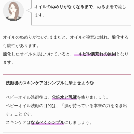
オイルの
ぬめりがなくなるまで
、ぬるま湯で流し
ます。
オイルのぬめりがついたままだと、オイルが空気に触れ、酸化する
可能性があります。
酸化したオイルを肌につけていると、
ニキビや肌荒れの原因
となり
ます。
洗顔後のスキンケアはシンプルに済ませよう◎
ベビーオイル洗顔後は、
化粧水と乳液
を塗りましょう。
ベビーオイル洗顔の目的は、「肌が持っている本来の力を引き出
す」ことです。
スキンケアは
なるべくシンプル
にしましょう。