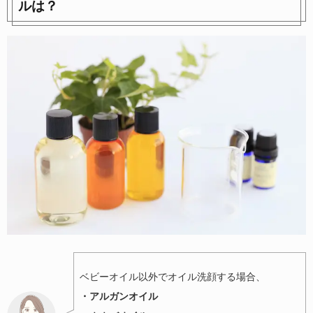
ルは？
ベビーオイル以外でオイル洗顔する場合、
・アルガンオイル