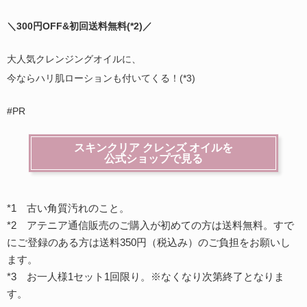
＼300円OFF&初回送料無料(
*2)
／
大人気クレンジングオイルに、
今ならハリ肌ローションも付いてくる！(*3)
#PR
スキンクリア クレンズ オイルを
公式ショップで見る
*1 古い角質汚れのこと。
*2 アテニア通信販売のご購入が初めての方は送料無料。すで
にご登録のある方は送料350円（税込み）のご負担をお願いし
ます。
*3 お一人様1セット1回限り。※なくなり次第終了となりま
す。