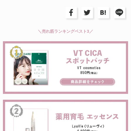
＼売れ筋ランキングベスト3／