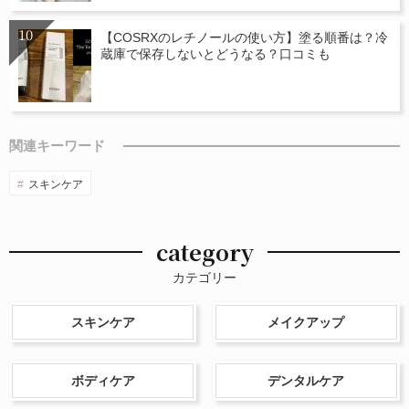
【COSRXのレチノールの使い方】塗る順番は？冷
蔵庫で保存しないとどうなる？口コミも
関連キーワード
スキンケア
category
カテゴリー
スキンケア
メイクアップ
ボディケア
デンタルケア