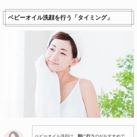
ベビーオイル洗顔を行う「タイミング」
ベビーオイル洗顔は、
朝に行う
のがおすすめで