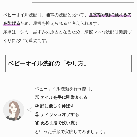
ベビーオイル洗顔は、通常の洗顔と比べて、
直接指が顔に触れるの
を防げる
ため、摩擦を抑えられると考えられます。
摩擦は、シミ・黒ずみの原因となるため、摩擦レスな洗顔は美肌づ
くりにおいて重要です。
ベビーオイル洗顔の「やり方」
ベビーオイル洗顔を行う際は、
① オイルを手に馴染ませる
② 顔に優しく伸ばす
③ ティッシュオフする
④ ぬるま湯で洗い流す
といった手順で実践してみましょう。