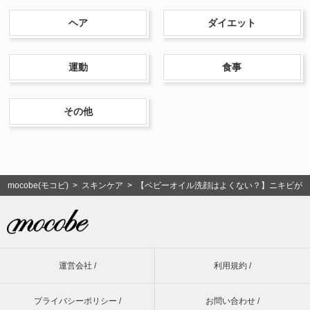
ヘア
ダイエット
運動
食事
その他
mocobe(モコビ)
>
スキンケア
> 【ベビーオイル洗顔はよくない？】ニキビが
運営会社 /
利用規約 /
プライバシーポリシー /
お問い合わせ /