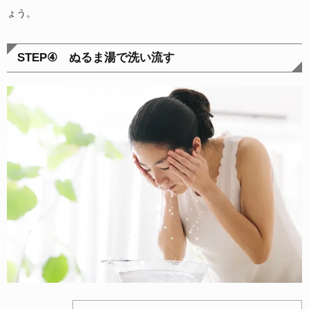
ょう。
STEP④ ぬるま湯で洗い流す