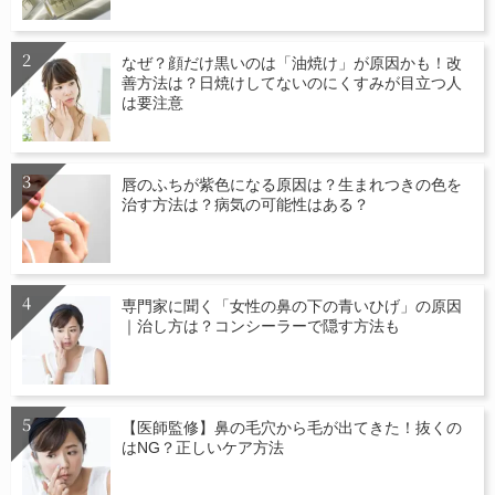
なぜ？顔だけ黒いのは「油焼け」が原因かも！改
善方法は？日焼けしてないのにくすみが目立つ人
は要注意
唇のふちが紫色になる原因は？生まれつきの色を
治す方法は？病気の可能性はある？
専門家に聞く「女性の鼻の下の青いひげ」の原因
｜治し方は？コンシーラーで隠す方法も
【医師監修】鼻の毛穴から毛が出てきた！抜くの
はNG？正しいケア方法