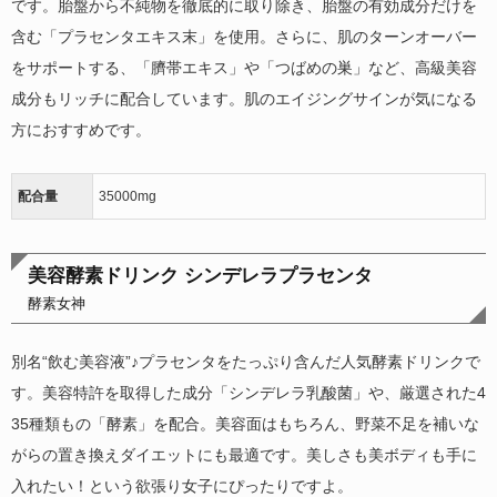
です。胎盤から不純物を徹底的に取り除き、胎盤の有効成分だけを
含む「プラセンタエキス末」を使用。さらに、肌のターンオーバー
をサポートする、「臍帯エキス」や「つばめの巣」など、高級美容
成分もリッチに配合しています。肌のエイジングサインが気になる
方におすすめです。
配合量
35000mg
美容酵素ドリンク シンデレラプラセンタ
酵素女神
別名“飲む美容液”♪プラセンタをたっぷり含んだ人気酵素ドリンクで
す。美容特許を取得した成分「シンデレラ乳酸菌」や、厳選された4
35種類もの「酵素」を配合。美容面はもちろん、野菜不足を補いな
がらの置き換えダイエットにも最適です。美しさも美ボディも手に
入れたい！という欲張り女子にぴったりですよ。