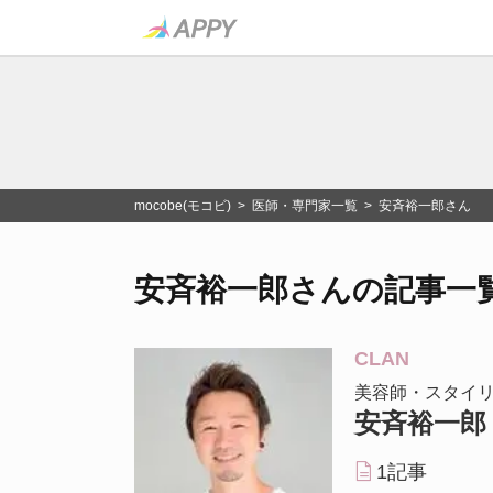
mocobe(モコビ)
>
医師・専門家一覧
> 安斉裕一郎さん
安斉裕一郎さんの記事一
CLAN
美容師・スタイリ
安斉裕一郎
1記事