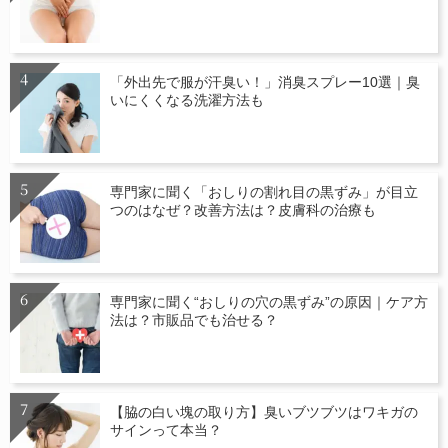
「外出先で服が汗臭い！」消臭スプレー10選｜臭
いにくくなる洗濯方法も
専門家に聞く「おしりの割れ目の黒ずみ」が目立
つのはなぜ？改善方法は？皮膚科の治療も
専門家に聞く“おしりの穴の黒ずみ”の原因｜ケア方
法は？市販品でも治せる？
【脇の白い塊の取り方】臭いブツブツはワキガの
サインって本当？