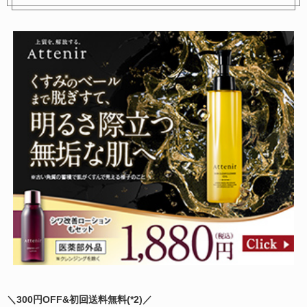
紫外線予報 さらさらUVステ
Snipe SNOW CLEAR
ィック 日焼け止め
2,750円
参考価格：
1,870円
参考価格：
商品を見る
＼300円OFF&初回送料無料(
*2)
／