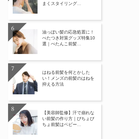
まくスタイリング…
油っぽい髪の応急処置に！
べたつき対策グッズ特集10
選｜ぺたんこ前髪…
はねる前髪を何とかした
い！メンズの前髪のはねを
抑える方法
【美容師監修】汗で崩れな
い前髪の作り方｜びちょび
ちょ前髪はベビー…