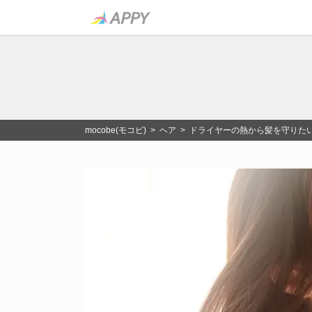
mocobe(モコビ)
>
ヘア
> ドライヤーの熱から髪を守りた