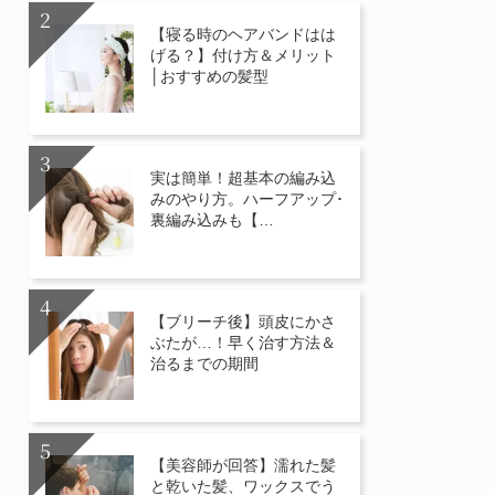
【寝る時のヘアバンドはは
げる？】付け方＆メリット
│おすすめの髪型
実は簡単！超基本の編み込
みのやり方。ハーフアップ･
裏編み込みも【…
【ブリーチ後】頭皮にかさ
ぶたが…！早く治す方法＆
治るまでの期間
【美容師が回答】濡れた髪
と乾いた髪、ワックスでう