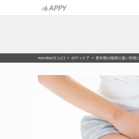
mocobe(モコビ)
>
ボディケア
> 更年期の陰部の臭い対策