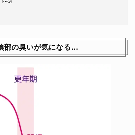
ト4選
陰部の臭いが気になる…