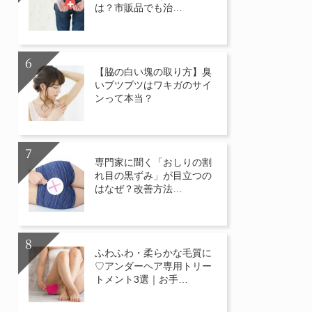
は？市販品でも治…
【脇の白い塊の取り方】臭
いブツブツはワキガのサイ
ンって本当？
専門家に聞く「おしりの割
れ目の黒ずみ」が目立つの
はなぜ？改善方法…
ふわふわ・柔らかな毛質に
♡アンダーヘア専用トリー
トメント3選｜お手…