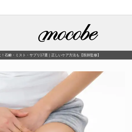
に！石鹸・ミスト・サプリ17選｜正しいケア方法も【医師監修】