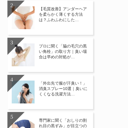
【毛質改善】アンダーヘア
を柔らかく薄くする方法
は？ふわふわにした…
プロに聞く「脇の毛穴の黒
い角栓」の取り方｜臭い場
合は早めの対処が…
「外出先で服が汗臭い！」
消臭スプレー10選｜臭いに
くくなる洗濯方法…
専門家に聞く「おしりの割
れ目の黒ずみ」が目立つの