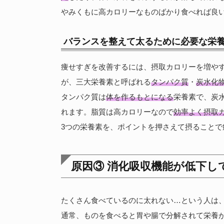
やみくもに高カロリーなものばかり食べれば良
バランスを整えて太るために必要な栄
痩せすぎを改善するには、摂取カロリーを増や
が、三大栄養素と呼ばれる
タンパク質
・
炭水化
タンパク質は
体を作るもとになる
栄養素で、炭
れます。脂質は高カロリーなので
効率よく摂取
3つの栄養素を、ポイントを押さえて摂ることで
原因③ 消化吸収機能が低下し
たくさん食べているのに太れない…という人は
通常、ものを食べると胃や腸で分解されて栄養