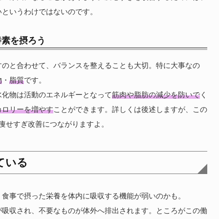
いというわけではないのです。
養素を摂ろう
すのと合わせて、バランスを整えることも大切。特に大事なの
物
・
脂質
です。
水化物は活動のエネルギーとなって
筋肉や脂肪の減少を防いで
く
カロリーを増やす
ことができます。詳しくは後述しますが、この
痩せすぎ改善につながりますよ。
ている
、食事で摂った栄養を体内に吸収する機能が弱いのかも。
が吸収され、不要なものが体外へ排出されます。ところがこの働