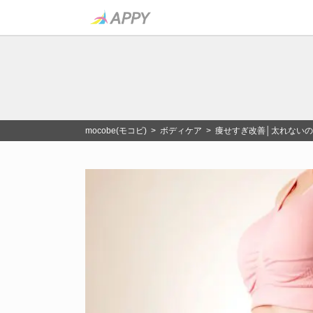
mocobe(モコビ)
>
ボディケア
> 痩せすぎ改善│太れない