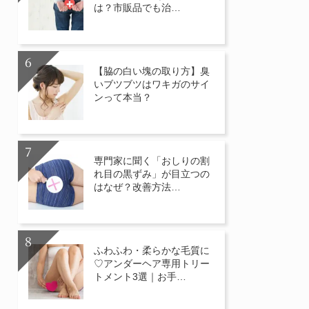
は？市販品でも治…
【脇の白い塊の取り方】臭
いブツブツはワキガのサイ
ンって本当？
専門家に聞く「おしりの割
れ目の黒ずみ」が目立つの
はなぜ？改善方法…
ふわふわ・柔らかな毛質に
♡アンダーヘア専用トリー
トメント3選｜お手…