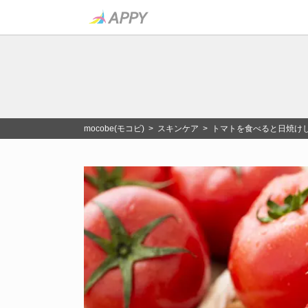
mocobe(モコビ)
>
スキンケア
> トマトを食べると日焼け