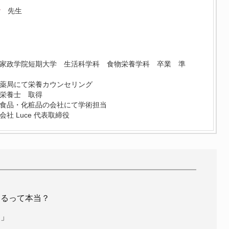
子
先生
東京家政学院短期大学 生活科学科 食物栄養学科 卒業 準
調剤薬局にて栄養カウンセリング
理栄養士 取得
健康食品・化粧品の会社にて学術担当
会社 Luce 代表取締役
なるって本当？
由」