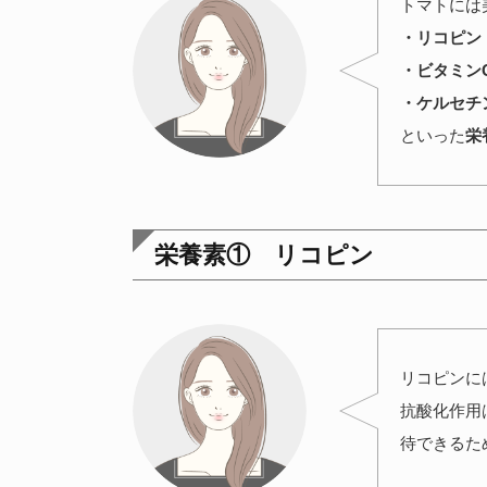
トマトには
・リコピン
・ビタミン
・ケルセチ
といった
栄
栄養素① リコピン
リコピンに
抗酸化作用
待できるた