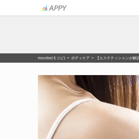
mocobe(モコビ)
>
ボディケア
> 【エステティシャンが解