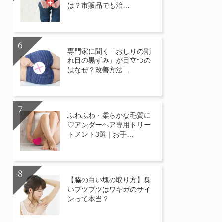
は？市販品でも治…
専門家に聞く「おしりの割
れ目の黒ずみ」が目立つの
はなぜ？改善方法…
ふわふわ・柔らかな毛質に
♡アンダーヘア専用トリー
トメント3選｜お手…
【脇の白い塊の取り方】臭
いブツブツはワキガのサイ
ンって本当？