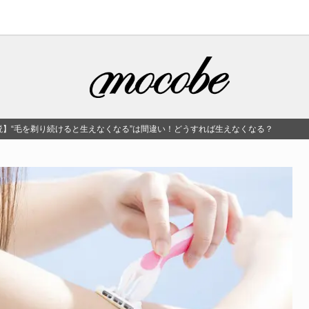
説】“毛を剃り続けると生えなくなる”は間違い！どうすれば生えなくなる？