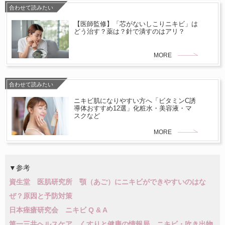
合わせて読みたい
【医師監修】「芯がないしこりニキビ」は
どう治す？薬は？針で潰すのはアリ？
MORE
合わせて読みたい
ニキビ肌になりやすい方へ「ビタミンC誘
導体おすすめ12選」化粧水・美容液・マ
スクなど
MORE
▼参考
資生堂 医肌研究所 顎（あご）にニキビができやすいのはな
ぜ？原因と予防対策
日本痤瘡研究会 ニキビ Q & A
第一三共ヘルスケア くすりと健康の情報局 ニキビ・吹き出物