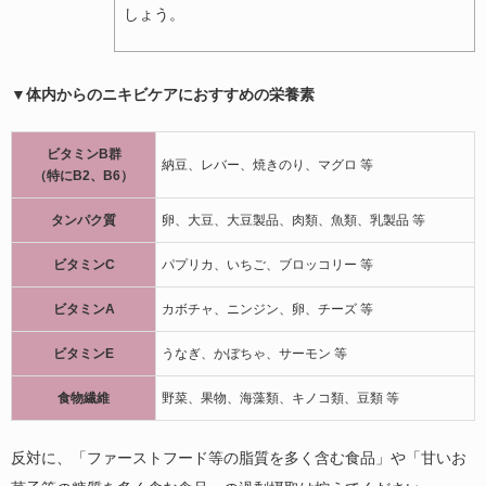
しょう。
▼体内からのニキビケアにおすすめの栄養素
ビタミンB群
納豆、レバー、焼きのり、マグロ 等
（特にB2、B6）
タンパク質
卵、大豆、大豆製品、肉類、魚類、乳製品 等
ビタミンC
パプリカ、いちご、ブロッコリー 等
ビタミンA
カボチャ、ニンジン、卵、チーズ 等
ビタミンE
うなぎ、かぼちゃ、サーモン 等
食物繊維
野菜、果物、海藻類、キノコ類、豆類 等
反対に、「ファーストフード等の脂質を多く含む食品」や「甘いお